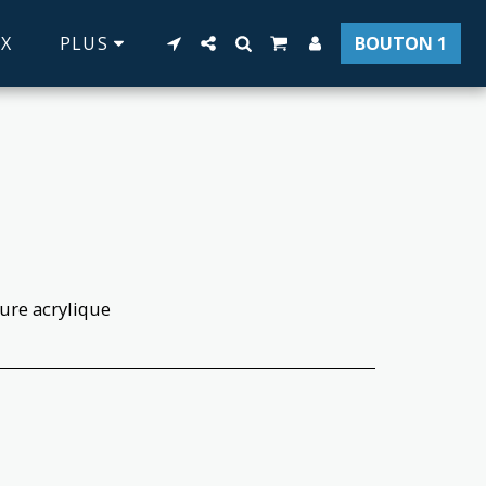
X
PLUS
BOUTON 1
ture acrylique