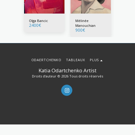
Cohn
Olga Bancic
Mélinée
Marian
2400
€
500
€
Manouchian
900
€
ODAERTCHENKO
TABLEAUX
PLUS
Katia Odartchenko Artist
Droits d'auteur © 2026 Tous droits réservés