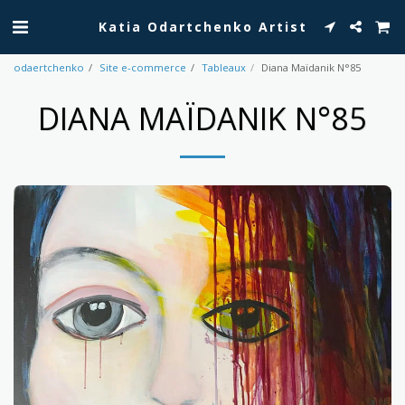
Katia Odartchenko Artist
odaertchenko
Site e-commerce
Tableaux
Diana Maïdanik N°85
DIANA MAÏDANIK N°85