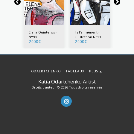
t les
Elena Quinteros -
Ils l'enmènent -
Ils frap
t les
N°90
illustration N°13
étudiant
2400
€
2400
€
2400
€
s -
profess
n N°6
illustra
ODAERTCHENKO
TABLEAUX
PLUS
Katia Odartchenko Artist
Droits d'auteur © 2026 Tous droits réservés