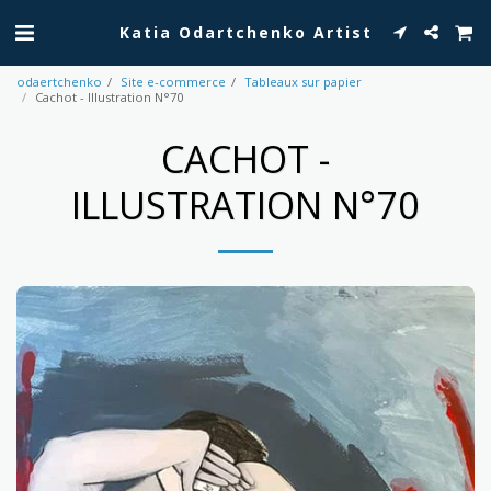
Katia Odartchenko Artist
odaertchenko
Site e-commerce
Tableaux sur papier
Cachot - Illustration N°70
CACHOT -
ILLUSTRATION N°70